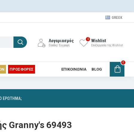
GREEK
0
Λογαριασμός
Wishlist
Είσοδος/ Εγγραφή
Επεξεργασία της Wishlist
0
ON
ΠΡΟΣΦΟΡΕΣ
ΕΠΙΚΟΙΝΩΝΊΑ
BLOG
ΙΟ ΕΡΏΤΗΜΑ;
ς Granny's 69493