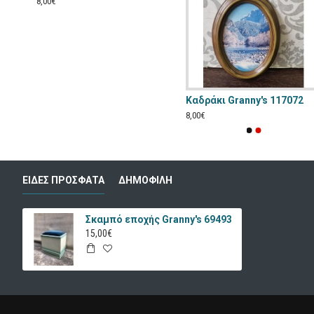
8,00€
7
Καδράκι Granny's 117072
8,00€
ΕΊΔΕΣ ΠΡΌΣΦΑΤΑ
ΔΗΜΟΦΙΛΉ
Σκαμπό εποχής Granny's 69493
15,00€