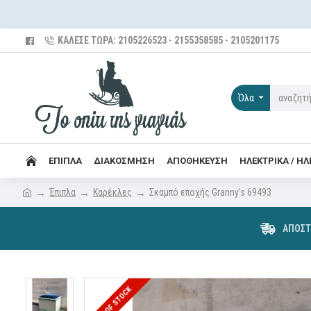
ΚΆΛΕΣΕ ΤΏΡΑ: 2105226523 - 2155358585 - 2105201175
Όλα
ΈΠΙΠΛΑ
ΔΙΑΚΌΣΜΗΣΗ
ΑΠΟΘΉΚΕΥΣΗ
ΗΛΕΚΤΡΙΚΆ / Η
Έπιπλα
Καρέκλες
Σκαμπό εποχής Granny's 69493
ΑΠΟΣΤ
OUT OF STOCK