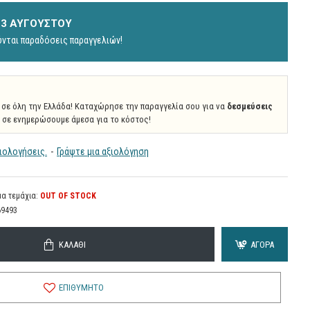
 23 ΑΥΓΟΎΣΤΟΥ
ύνται παραδόσεις παραγγελιών!
σε όλη την Ελλάδα! Καταχώρησε την παραγγελία σου για να
δεσμεύσεις
α σε ενημερώσουμε άμεσα για το κόστος!
ιολογήσεις.
-
Γράψτε μια αξιολόγηση
α τεμάχια:
OUT OF STOCK
69493
ΚΑΛΆΘΙ
ΑΓΟΡΆ
ΕΠΙΘΥΜΗΤΌ