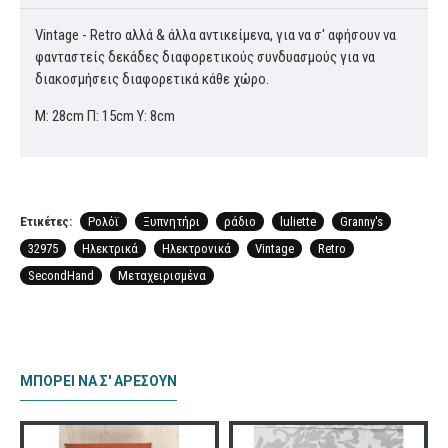
Vintage - Retro αλλά & άλλα αντικείμενα, για να σ' αφήσουν να
φανταστείς δεκάδες διαφορετικούς συνδυασμούς για να
διακοσμήσεις διαφορετικά κάθε χώρο.
M: 28cm Π: 15cm Υ: 8cm
Ετικέτες:
Ρολόϊ
Ξυπνητήρι
ράδιο
luliette
Granny's
32975
Ηλεκτρικά
Ηλεκτρονικά
Vintage
Retro
SecondHand
Μεταχειρισμένα
ΜΠΟΡΕΊ ΝΑ Σ' ΑΡΈΣΟΥΝ