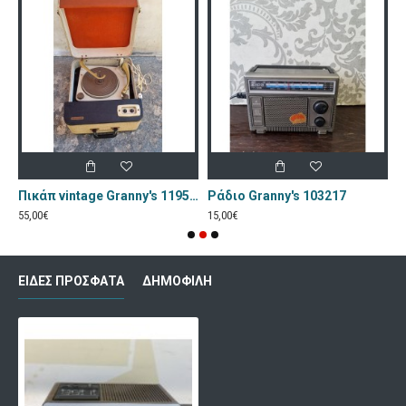
Πικάπ vintage Granny's 107537
Πικάπ vintage Granny's 119531
Ράδιο Granny's 103217
55,00€
15,00€
2
ΕΊΔΕΣ ΠΡΌΣΦΑΤΑ
ΔΗΜΟΦΙΛΉ